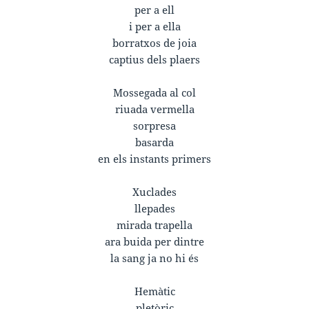
per a ell
i per a ella
borratxos de joia
captius dels plaers
Mossegada al col
riuada vermella
sorpresa
basarda
en els instants primers
Xuclades
llepades
mirada trapella
ara buida per dintre
la sang ja no hi és
Hemàtic
pletòric