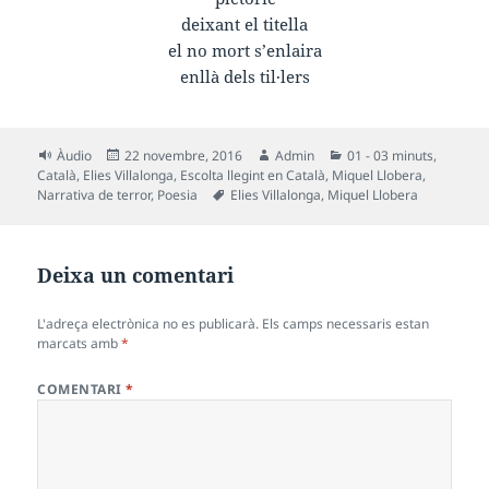
deixant el titella
el no mort s’enlaira
enllà dels til·lers
Format
Publicat
Autor
Categories
Àudio
22 novembre, 2016
Admin
01 - 03 minuts
,
el
Català
,
Elies Villalonga
,
Escolta llegint en Català
,
Miquel Llobera
,
Etiquetes
Narrativa de terror
,
Poesia
Elies Villalonga
,
Miquel Llobera
Deixa un comentari
L'adreça electrònica no es publicarà.
Els camps necessaris estan
marcats amb
*
COMENTARI
*