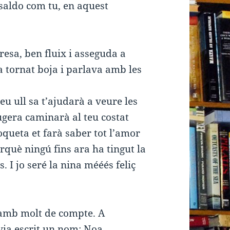
n saldo com tu, en aquest
resa, ben fluix i asseguda a
 tornat boja i parlava amb les
meu ull sa t’ajudarà a veure les
ugera caminarà al teu costat
queta et farà saber tot l’amor
rquè ningú fins ara ha tingut la
s. I jo seré la nina mééés feliç
 amb molt de compte. A
avia escrit un nom: Noa.