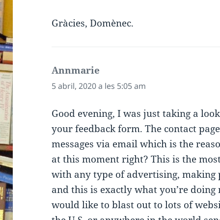
Gràcies, Domènec.
Annmarie
ha
dit:
5 abril, 2020 a les 5:05 am
Good evening, I was just taking a look
your feedback form. The contact page
messages via email which is the rea
at this moment right? This is the mo
with any type of advertising, making
and this is exactly what you’re doin
would like to blast out to lots of webs