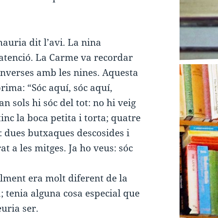
uria dit l’avi. La nina
 atenció. La Carme va recordar
onverses amb les nines. Aquesta
ima: “Sóc aquí, sóc aquí,
n sols hi sóc del tot: no hi veig
inc la boca petita i torta; quatre
: dues butxaques descosides i
at a les mitges. Ja ho veus: sóc
lment era molt diferent de la
a; tenia alguna cosa especial que
uria ser.