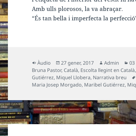
Amb ulls plorosos, la va abraçar.
“És tan bella i imperfecta la perfecció
Format
Publicat
Autor
Ca
Àudio
27 gener, 2017
Admin
03
el
Bruna Pastor
,
Català
,
Escolta llegint en Català
Gutiérrez
,
Miquel Llobera
,
Narrativa breu
Maria Josep Morgado
,
Maribel Gutiérrez
,
Miq