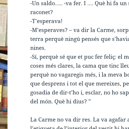
-Un saldo….. -va fer. I …. Què hi fa u
raconet?
-T’esperava!
-M’esperaves? – va dir la Carme, sorp
terra perquè ningú pensés que s’havia
nines.
-Sí, perquè sé que et puc fer feliç: el 
coses més clares, la cama que tinc lle
perquè no vagaregis més, i la meva bo
que desprens i tot el que mereixes, pe
gosadia de dir-t’ho i, esclar, no ho sap
del món. Què hi dius? ”
La Carme no va dir res. La va agafar
l’etiqueta de l’interior del vestit hi h