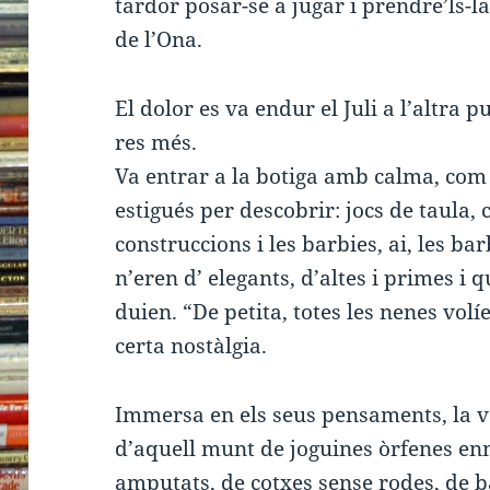
tardor posar-se a jugar i prendre’ls-l
de l’Ona.
El dolor es va endur el Juli a l’altra
res més.
Va entrar a la botiga amb calma, com 
estigués per descobrir: jocs de taula, 
construccions i les barbies, ai, les b
n’eren d’ elegants, d’altes i primes i 
duien. “De petita, totes les nenes vo
certa nostàlgia.
Immersa en els seus pensaments, la va
d’aquell munt de joguines òrfenes en
amputats, de cotxes sense rodes, de b