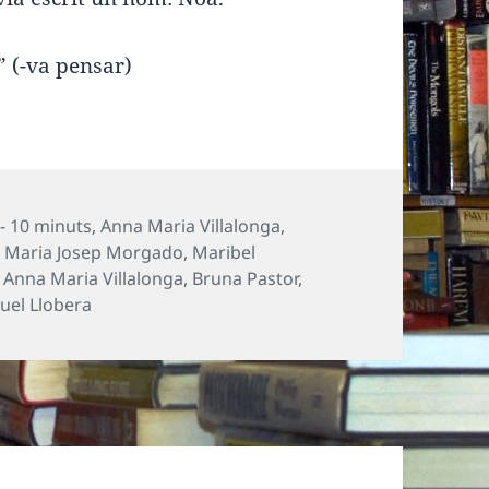
” (-va pensar)
tegories
 - 10 minuts
,
Anna Maria Villalonga
,
,
Maria Josep Morgado
,
Maribel
Etiquetes
Anna Maria Villalonga
,
Bruna Pastor
,
uel Llobera