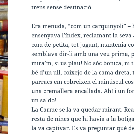
trens sense destinació.
Era menuda, “com un carquinyoli” – ha
ensenyava l’índex, reclamant la seva
com de petita, tot jugant, mantenia c
semblava dir-li amb una veu prima, pr
mira’m, si us plau! No sóc bonica, ni ta
bé d’un ull, coixejo de la cama dreta, t
parracs em cobreixen el minúscul cos
una cremallera encallada. Ah! i un for
un saldo!
La Carme se la va quedar mirant. Rea
resta de nines que hi havia a la botig
la va captivar. Es va preguntar què de