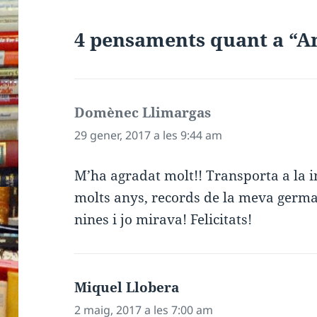
4 pensaments quant a “
Domènec Llimargas
ha
dit:
29 gener, 2017 a les 9:44 am
M’ha agradat molt!! Transporta a la in
molts anys, records de la meva germ
nines i jo mirava! Felicitats!
Miquel Llobera
ha
dit:
2 maig, 2017 a les 7:00 am