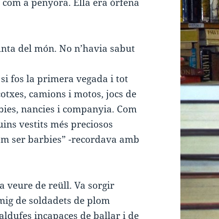
a com a penyora. Ella era òrfena
 punta del món. No n’havia sabut
si fos la primera vegada i tot
cotxes, camions i motos, jocs de
arbies, nancies i companyia. Com
quins vestits més preciosos
líem ser barbies” -recordava amb
 veure de reüll. Va sorgir
mig de soldadets de plom
aldufes incapaces de ballar i de