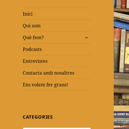
Inici
Qui som
amplia
Què fem?
el
menú
Podcasts
fill
Entrevistes
Contacta amb nosaltres
Ens volem fer grans!
CATEGORIES