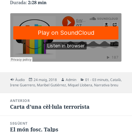
Durada:
2:28 min
Format
Publicat
Autor
Categories
Àudio
24 maig, 2018
Admin
01 - 03 minuts
,
Català
,
el
Irene Guerrero
,
Maribel Gutiérrez
,
Miquel Llobera
,
Narrativa breu
Navegació
ANTERIOR
d'entrades
Carta d’una cèl·lula terrorista
Entrada
anterior:
SEGÜENT
El món fosc. Talps
Entrada