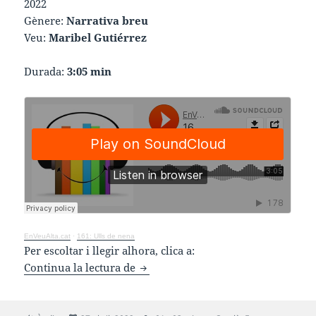
2022
Gènere:
Narrativa breu
Veu:
Maribel Gutiérrez
Durada:
3:05 min
EnVeuAlta.cat
·
161: Ulls de nena
Per escoltar i llegir alhora, clica a:
Ulls de nena
Continua la lectura de