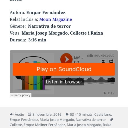
Autora:
Empar Fernández
Relat inclòs a:
Moon Magazine
Gènere:
Narrativa de terror
Veus:
Maria Josep Morgado, Collette i Raixa
Durada:
3:16 min
Format
Publicat
Categories
Àudio
3 novembre, 2016
03 - 10 minuts
,
Castellano
,
el
Etiquete
Empar Fernández
,
Maria Josep Morgado
,
Narrativa de terror
Collette
,
Empar Moliner Fernández
,
Maria Josep Morgado
,
Raixa