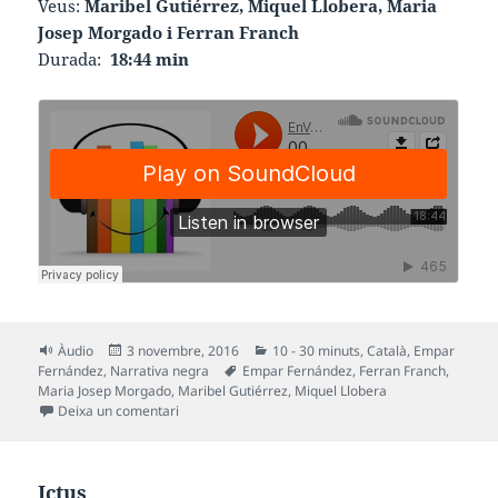
Veus:
Maribel Gutiérrez, Miquel Llobera, Maria
Josep Morgado i Ferran Franch
Durada:
18:44 min
Format
Publicat
Categories
Àudio
3 novembre, 2016
10 - 30 minuts
,
Català
,
Empar
el
Etiquetes
Fernández
,
Narrativa negra
Empar Fernández
,
Ferran Franch
,
Maria Josep Morgado
,
Maribel Gutiérrez
,
Miquel Llobera
a El dia que vaig perdre el món de vista
Deixa un comentari
Ictus