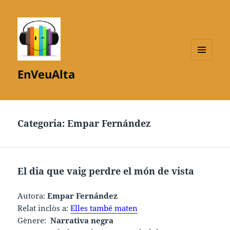
MENÚ
EnVeuAlta
I
GINYS
Categoria:
Empar Fernández
El dia que vaig perdre el món de vista
Autora:
Empar Fernández
Relat inclòs a:
Elles també maten
Gènere:
Narrativa negra