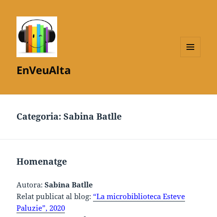
MENÚ
EnVeuAlta
I
GINYS
Categoria:
Sabina Batlle
Homenatge
Autora:
Sabina Batlle
Relat publicat al blog:
“La microbiblioteca Esteve
Paluzie”, 2020