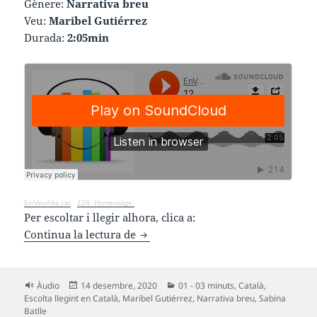
Gènere:
Narrativa breu
Veu:
Maribel Gutiérrez
Durada:
2:05min
EnVeuAlta.cat
·
126: Homenatge.
Per escoltar i llegir alhora, clica a:
Homenatge
Continua la lectura de
Format
Publicat
Categories
Àudio
14 desembre, 2020
01 - 03 minuts
,
Català
,
el
Escolta llegint en Català
,
Maribel Gutiérrez
,
Narrativa breu
,
Sabina
Batlle