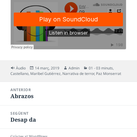
Format
Publicat
Autor
Categories
Àudio
14 març, 2019
Admin
01 - 03 minuts
,
el
Castellano
,
Maribel Gutiérrez
,
Narrativa de terror
,
Paz Monserrat
Navegació
ANTERIOR
d'entrades
Abrazos
Entrada
anterior:
SEGÜENT
Desap da
Entrada
següent:
Gràcies al WordPress.