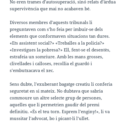
No eren trames d’autosuperació, sinó relats d’àrdua
supervivència que mai no acabaven bé.
Diversos membres d’aquests tribunals li
preguntaven com s’ho feia per imbuir-se dels
elements que conformaven situacions tan dures.
«Ets assistent social?» «Treballes a la policia?»
«Investigues la pobresa?» Ell, fent-se el desentès,
estrafeia un somriure. Amb les mans grosses,
clivellades i calloses, recollia el guardó i
s’embutxacava el xec.
Sens dubte, l’exuberant bagatge creatiu li conferia
seguretat en si mateix. No dubtava que sabria
commoure un altre selecte grup de persones,
aquelles que li permetrien gaudir del premi
definitiu. «És el teu torn. Esprem l’enginy!», li va
mussitar l’advocat, bo i picant-li l’ullet.