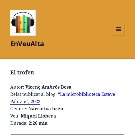
MENÚ
EnVeuAlta
I
GINYS
El trofeu
Autor:
Vicenç Ambrós Besa
Relat publicat al blog:
“La microbiblioteca Esteve
Paluzie”, 2022
Gènere:
Narrativa breu
Veu:
Miquel Llobera
Durada:
2:26 min