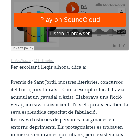
EnVeuAlta.cat
·
158: El trofeu
Per escoltar i llegir alhora, clica a:
Premis de Sant Jordi, mostres literàries, concursos
del barri, jocs florals… Com a escriptor local, havia
acumulat un gavadal d’èxits. Elaborava una ficció
veraç, incisiva i absorbent. Tots els jurats enaltien la
seva esplèndida capacitat de fabulació.
Recreava històries de persones marginades en
entorns depriments. Els protagonistes es trobaven
immersos en drames quotidians, però existencials.