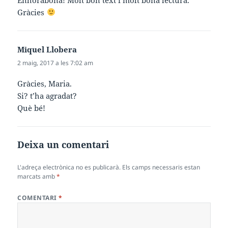
Gràcies
Miquel Llobera
ha
dit:
2 maig, 2017 a les 7:02 am
Gràcies, Maria.
Si? t’ha agradat?
Què bé!
Deixa un comentari
L'adreça electrònica no es publicarà.
Els camps necessaris estan
marcats amb
*
COMENTARI
*