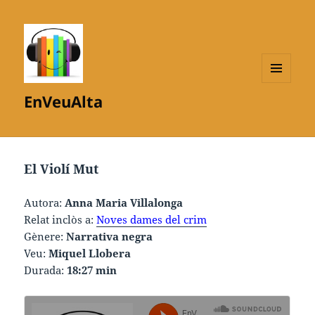
MENÚ
EnVeuAlta
I
GINYS
El Violí Mut
Autora:
Anna Maria Villalonga
Relat inclòs a:
Noves dames del crim
Gènere:
Narrativa negra
Veu:
Miquel Llobera
Durada:
18:27 min