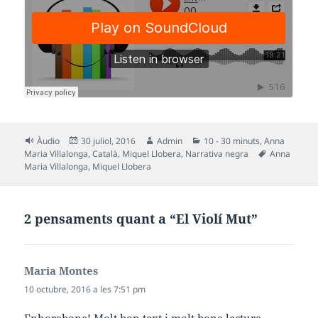
Format
Publicat
Autor
Categories
Àudio
30 juliol, 2016
Admin
10 - 30 minuts
,
Anna
el
Etiquetes
Maria Villalonga
,
Català
,
Miquel Llobera
,
Narrativa negra
Anna
Maria Villalonga
,
Miquel Llobera
2 pensaments quant a “El Violí Mut”
Maria Montes
ha
dit:
10 octubre, 2016 a les 7:51 pm
Enhorabona! Molt bon text i molt bona lectura.