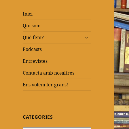
Inici
Qui som
amplia
Què fem?
el
menú
Podcasts
fill
Entrevistes
Contacta amb nosaltres
Ens volem fer grans!
CATEGORIES