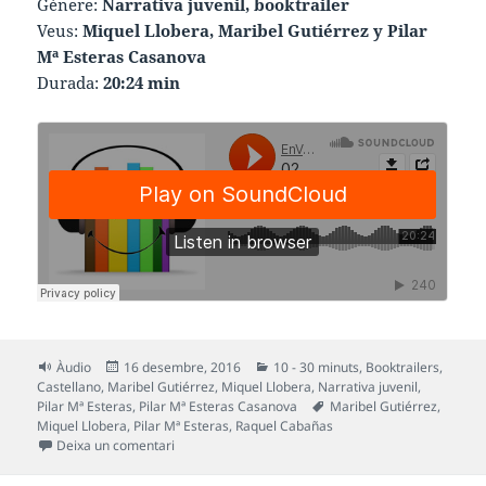
Gènere:
Narrativa juvenil, booktrailer
Veus:
Miquel Llobera, Maribel Gutiérrez y Pilar
Mª Esteras Casanova
Durada:
20:24 min
Format
Publicat
Categories
Àudio
16 desembre, 2016
10 - 30 minuts
,
Booktrailers
,
el
Castellano
,
Maribel Gutiérrez
,
Miquel Llobera
,
Narrativa juvenil
,
Etiquetes
Pilar Mª Esteras
,
Pilar Mª Esteras Casanova
Maribel Gutiérrez
,
Miquel Llobera
,
Pilar Mª Esteras
,
Raquel Cabañas
a John Watson y el joven detective (PRÓLOGO y CA
Deixa un comentari