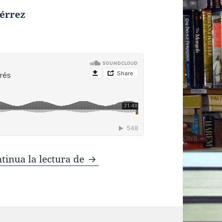
iérrez
Segrest exprés
tinua la lectura de