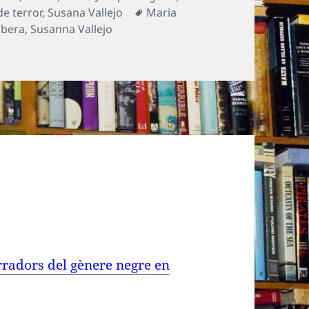
Etiquetes
de terror
,
Susana Vallejo
Maria
obera
,
Susanna Vallejo
arradors del gènere negre en