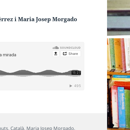
érrez i Maria Josep Morgado
s
nuts
,
Català
,
Maria Josep Morgado
,