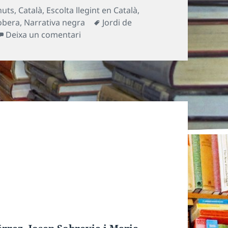
s
nuts
,
Català
,
Escolta llegint en Català
,
Etiquetes
obera
,
Narrativa negra
Jordi de
a Segrest exprés
Deixa un comentari