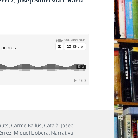
rrez, Josep Sobrevia i Maria
s
nuts
,
Carme Ballús
,
Català
,
Josep
érrez
,
Miquel Llobera
,
Narrativa