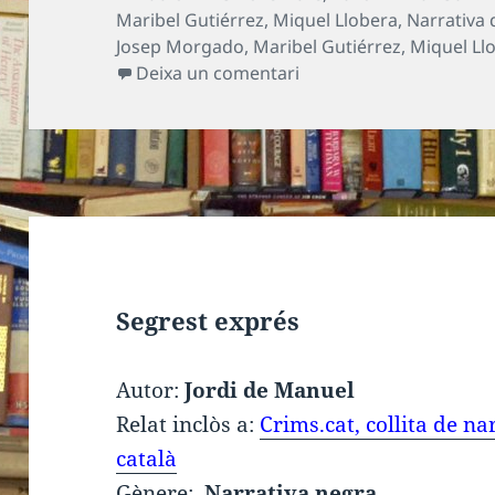
el
Maribel Gutiérrez
,
Miquel Llobera
,
Narrativa 
Josep Morgado
,
Maribel Gutiérrez
,
Miquel Ll
a Un reflex a la mirada
Deixa un comentari
Segrest exprés
Autor:
Jordi de Manuel
Relat inclòs a:
Crims.cat, collita de n
català
Gènere:
Narrativa negra