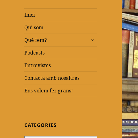
Inici
Qui som
amplia
Què fem?
el
menú
Podcasts
fill
Entrevistes
Contacta amb nosaltres
Ens volem fer grans!
CATEGORIES