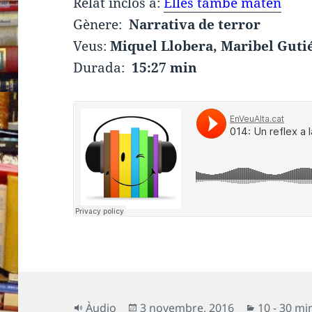
Relat inclòs a:
Elles també maten
Gènere:
Narrativa de terror
Veus:
Miquel Llobera, Maribel Guti
Durada:
15:27 min
Format
Publicat
Categorie
Àudio
3 novembre, 2016
10 - 30 mi