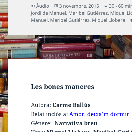
Format
Publicat
Categorie
Àudio
3 novembre, 2016
30 - 60 mi
el
Jordi de Manuel
,
Maribel Gutiérrez
,
Miquel Ll
Manuel
,
Maribel Gutiérrez
,
Miquel Llobera
Les bones maneres
Autora:
Carme Ballús
Relat inclòs a:
Amor, deixa’m dormir
Gènere:
Narrativa breu