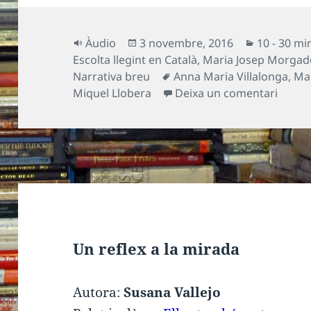
Format
Publicat
Categorie
Àudio
3 novembre, 2016
10 - 30 mi
el
Escolta llegint en Català
,
Maria Josep Morgad
Etiquetes
Narrativa breu
Anna Maria Villalonga
,
Ma
a La l
Miquel Llobera
Deixa un comentari
Un reflex a la mirada
Autora:
Susana Vallejo