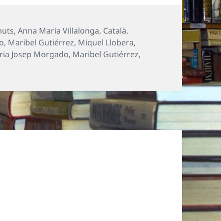
s
nuts
,
Anna Maria Villalonga
,
Català
,
o
,
Maribel Gutiérrez
,
Miquel Llobera
,
ria Josep Morgado
,
Maribel Gutiérrez
,
làgrima