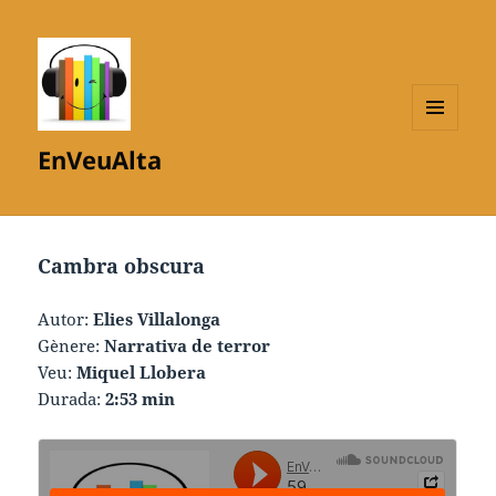
MENÚ
EnVeuAlta
I
GINYS
Cambra obscura
Autor:
Elies Villalonga
Gènere:
Narrativa de terror
Veu:
Miquel Llobera
Durada:
2:53 min