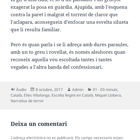
exagerat la posa en guàrdia. Ajupida, amb l’esquena
contra la paret i malgrat el torrent de claror que
l’aclapara, aconsegueix d’enfocar una esvelta silueta
que li resulta familiar.
Però és quan parla i se li adreça amb dures paraules,
amb un to greu i rovellat, és només aleshores quan
reconeix aquella veu escoltada tantes i tantes
vegades a l’altra banda del confessionari.
Format
Publicat
Autor
Categories
Àudio
8 octubre, 2017
Admin
01 - 03 minuts
,
el
Català
,
Elies Villalonga
,
Escolta llegint en Català
,
Miquel Llobera
,
Narrativa de terror
Deixa un comentari
L'adreça electrònica no es publicarà.
Els camps necessaris estan