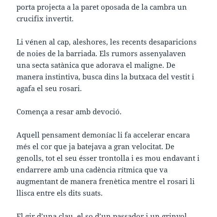
porta projecta a la paret oposada de la cambra un
crucifix invertit.
Li vénen al cap, aleshores, les recents desaparicions
de noies de la barriada. Els rumors assenyalaven
una secta satànica que adorava el maligne. De
manera instintiva, busca dins la butxaca del vestit i
agafa el seu rosari.
Comença a resar amb devoció.
Aquell pensament demoníac li fa accelerar encara
més el cor que ja batejava a gran velocitat. De
genolls, tot el seu ésser trontolla i es mou endavant i
endarrere amb una cadència rítmica que va
augmentant de manera frenètica mentre el rosari li
llisca entre els dits suats.
El gir d’una clau, el so d’un passador i un grinyol