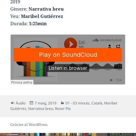
2019
Gènere:
Narrativa breu
Veu:
Maribel Gutiérrez
Durada:
1:25min
Format
Publicat
Categories
Àudio
7 maig, 2019
01 - 03 minuts
,
Català
,
Maribel
el
Gutiérrez
,
Narrativa breu
,
Roser Pla
Gràcies al WordPress.