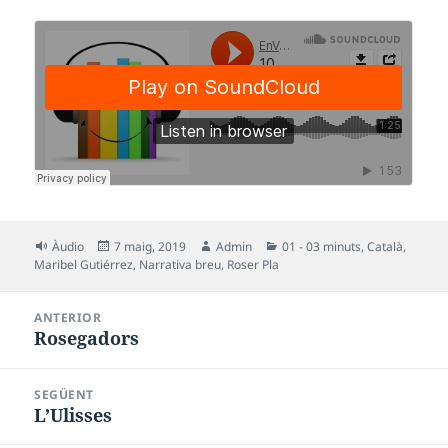
Format
Publicat
Autor
Categories
Àudio
7 maig, 2019
Admin
01 - 03 minuts
,
Català
,
el
Maribel Gutiérrez
,
Narrativa breu
,
Roser Pla
Navegació
ANTERIOR
d'entrades
Rosegadors
Entrada
anterior:
SEGÜENT
L’Ulisses
Entrada
següent: